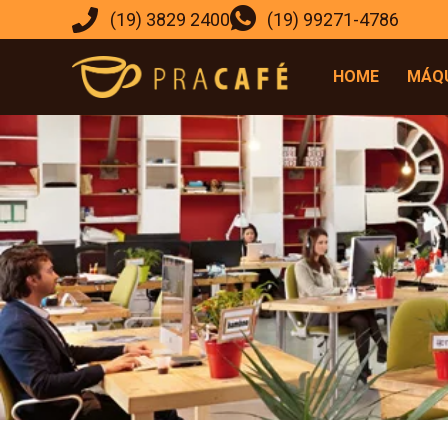
(19) 3829 2400
(19) 99271-4786
HOME
MÁQU