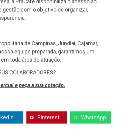
resa, a PraCafé disponibiliza o acesso ao
e gestão com o objetivo de organizar,
sparência.
opolitana de Campinas, Jundiaí, Cajamar,
nossa equipe preparada, garantimos um
 em toda área de atuação.
SEUS COLABORADORES?
rcial e peça a sua cotação.
nkedIn
Pinterest
WhatsApp