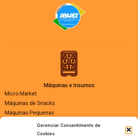
Máquinas e Insumos
Micro Market
Máquinas de Snacks
Máquinas Pequenas
Máquinas Automáticas
Gerenciar Consentimento de
Máquinas Semi Automáticas
Cookies