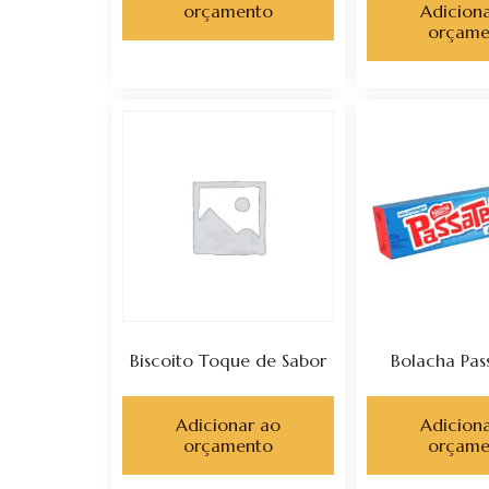
orçamento
Adicion
orçame
Biscoito Toque de Sabor
Bolacha Pa
Adicionar ao
Adicion
orçamento
orçame