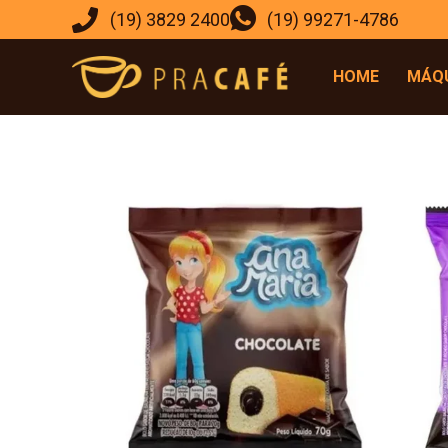
(19) 3829 2400
(19) 99271-4786
HOME
MÁQU