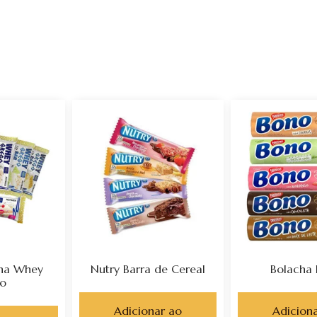
ína Whey
Nutry Barra de Cereal
Bolacha
o
Adicionar ao
Adicion