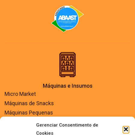
Máquinas e Insumos
Micro Market
Máquinas de Snacks
Máquinas Pequenas
Máquinas Automáticas
Gerenciar Consentimento de
Máquinas Semi Automáticas
Cookies