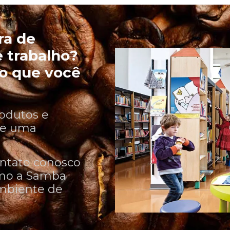
ra de
 trabalho?
o que você
odutos e
ece uma
ntato conosco
omo a Samba
ambiente de