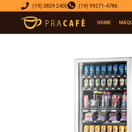
(19) 3829 2400
(19) 99271-4786
HOME
MÁQU