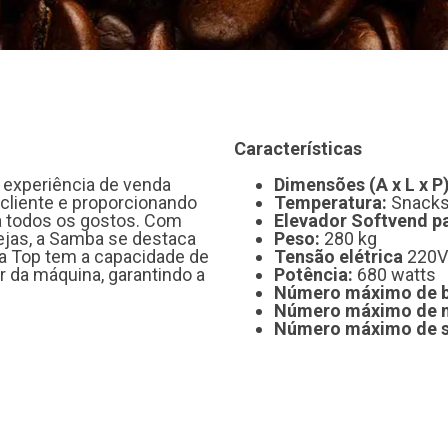
Características
experiência de venda
Dimensões (A x L x P)
 cliente e proporcionando
Temperatura:
Snacks 
a todos os gostos. Com
Elevador Softvend p
ejas, a Samba se destaca
Peso:
280 kg
ba Top tem a capacidade de
Tensão elétrica
220V
or da máquina, garantindo a
Potência:
680 watts
Número máximo de b
Número máximo de m
Número máximo de s