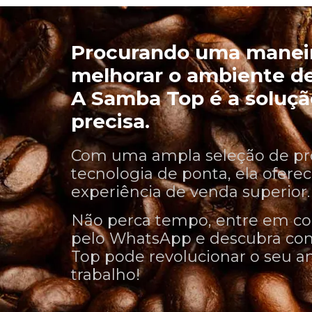
Procurando uma manei
melhorar o ambiente de
A Samba Top é a soluçã
precisa.
Com uma ampla seleção de pr
tecnologia de ponta, ela ofer
experiência de venda superior.
Não perca tempo, entre em co
pelo WhatsApp e descubra c
Top pode revolucionar o seu 
trabalho!