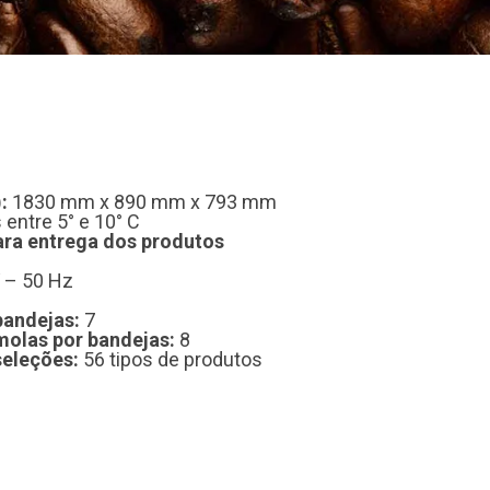
:
1830 mm x 890 mm x 793 mm
entre 5° e 10° C
ara entrega dos produtos
 – 50 Hz
andejas:
7
olas por bandejas:
8
eleções:
56 tipos de produtos