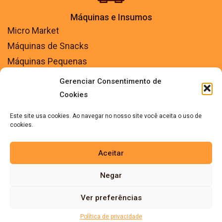
Máquinas e Insumos
Micro Market
Máquinas de Snacks
Máquinas Pequenas
Máquinas Automáticas
Gerenciar Consentimento de
Máquinas Semi Automáticas
Cookies
Produtos Snacks
Este site usa cookies. Ao navegar no nosso site você aceita o uso de
Insumos diversos
cookies.
Aceitar
Negar
Ver preferências
Copyright © 2026 Pracafé – Todos os direitos
Política de privacidade
reservados