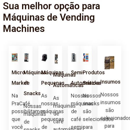
Sua melhor opção para
Máquinas de Vending
Machines
Micro
Máquinas
Máquinas
Semi-
Produtos
Máquinas
Insumos
Market
de
Pequenas
Automáticas
Snacks
Automáticas
Snacks
Nossos
Na
As
Nossas
Nossos
As
insumos
PraCafé,
nossas
máquinas
snacks
máquinas
Nossas
são
possibilitamos
máquinas
de
são
de
máquinas
selecionado
que
pequenas
café
selecionados
café
de
para
você
de
semi-
para
automáticas
snacks