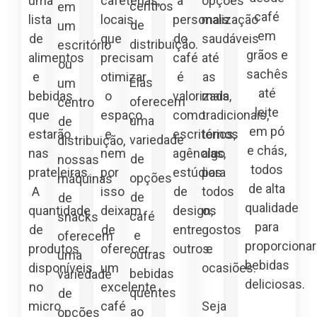
uma
cafeterias,
a
opções
centros
em
café
lista
locais
personalização
mais
de
um
em
de
que
do
saudáveis
distribuição.
escritório
grãos e
alimentos
precisam
café
até
ou
sachês
e
otimizar
é
as
Elas
um
até
bebidas
o
valorizada,
mais
oferecem
centro
leite
que
espaço
como
tradicionais,
uma
de
em pó
estarão
e
escritórios,
temos
variedade
distribuição,
e chás,
nas
nem
agências,
algo
de
nossas
todos
prateleiras.
por
estúdios
para
opções
máquinas
de alta
A
isso
de
todos
de
de
qualidade
quantidade
deixam
design,
os
café
snacks
para
de
de
entre
gostos
e
oferecem
proporcionar
produtos
oferecer
outros.
e
outras
uma
bebidas
disponíveis
um
ocasiões.
bebidas
variedade
deliciosas.
no
excelente
quentes
de
micro
café
Seja
ao
opções