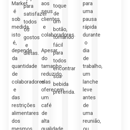
Market
aos
para
toque
para
é
seus
uma
de
satisfazer
sob
clientes
pausa
um
todos
medida,
e
rápida
botão,
os
isto
colaboradores.
durante
tornando
gostos
é,
o
fácil
e
depende
Apesar
dia
para
dietas.
da
do
de
todos
quantidade
tamanho
trabalho,
encontrar
de
reduzido,
um
sua
colaboradores
elas
lanche
bebida
e
oferecem
leve
preferida.
das
um
antes
restrições
café
de
alimentares
de
uma
dos
alta
reunião,
mesmos.
qualidade,
ou