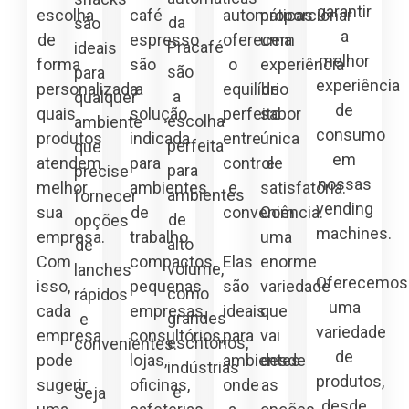
garantir
escolha
café
automáticas
proporcionar
da
são
a
de
espresso
oferecem
uma
Pracafé
ideais
melhor
forma
são
o
experiência
são
para
experiência
personalizada
a
equilíbrio
de
a
qualquer
de
quais
solução
perfeito
sabor
escolha
ambiente
consumo
produtos
indicada
entre
única
perfeita
que
em
atendem
para
controle
e
para
precise
nossas
melhor
ambientes
e
satisfatória.
ambientes
fornecer
vending
sua
de
conveniência.
Com
de
opções
machines.
empresa.
trabalho
uma
alto
de
Com
compactos,
Elas
enorme
volume,
lanches
Oferecemos
isso,
pequenas
são
variedade
como
rápidos
uma
cada
empresas,
ideais
que
grandes
e
variedade
empresa
consultórios,
para
vai
escritórios,
convenientes.
de
pode
lojas,
ambientes
desde
indústrias
produtos,
sugerir
oficinas,
onde
as
e
Seja
desde